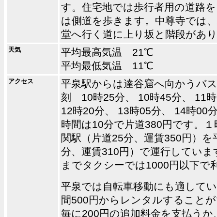
す。住宅地では歩行者用の道路を
は側道を歩きます。中尊寺では、
堂へ行く道に上り坂と階段があ
天気
平均最高気温 21℃
平均最低気温 11℃
アクセス
平泉駅からは達谷窟へ向かうバス
刻 10時25分、 10時45分、 11時
12時20分、 13時05分、 14時0
時間は10分で片道380円です。
関駅（片道25分、運賃350円）を
分、運賃310円）で運行してい
までタクシーでは1000円以下で
平泉では自転車移動にも適してい
間500円からレンタルすること
毎に200円の追加料金を支払うか、