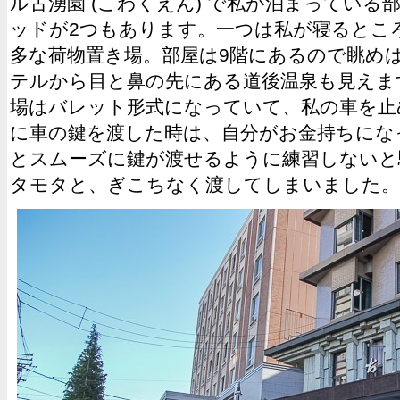
ル古湧園 (こわくえん) で私が泊まっている
ッドが2つもあります。一つは私が寝るとこ
多な荷物置き場。部屋は9階にあるので眺め
テルから目と鼻の先にある道後温泉も見えま
場はバレット形式になっていて、私の車を止
に車の鍵を渡した時は、自分がお金持ちにな
とスムーズに鍵が渡せるように練習しないと
タモタと、ぎこちなく渡してしまいました。