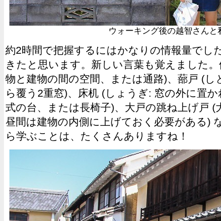
ウォーキング後の越智さんと
約2時間で把握するにはかなりの情報量でし
きたと思います。新しい言葉も覚えました。例
物と建物の間の空間、または通路)、蔀戸 (し
ら覆う2重窓)、床机 (しょうぎ: 窓の外に
式の台、または長椅子)、大戸の跳ね上げ戸 
昼間は建物の内側に上げておく必要がある) 
ら学ぶことは、たくさんありますね！