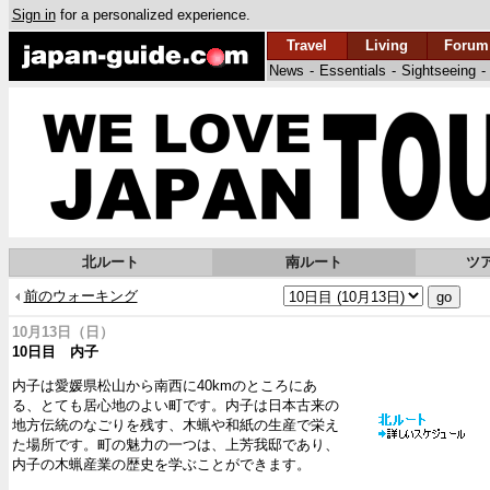
Sign in
for a personalized experience.
Travel
Living
Forum
News
-
Essentials
-
Sightseeing
-
北ルート
南ルート
ツ
前のウォーキング
10月13日（日）
10日目 内子
内子は愛媛県松山から南西に40kmのところにあ
る、とても居心地のよい町です。内子は日本古来の
地方伝統のなごりを残す、木蝋や和紙の生産で栄え
た場所です。町の魅力の一つは、上芳我邸であり、
内子の木蝋産業の歴史を学ぶことができます。