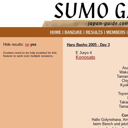
HOME
|
BANZUKE
|
RESULTS
|
MEMBERS
Hide results:
no
yes
Haru Basho 2005 - Day 3
E Juryo 4
Cookies need to be fully enabled for this
feature to work over multiple sessions.
Konosato
As
Waka
Taman
Chi
Kyo
Toyon
Taka
Tama
Co
Hallo Golynohana. Am
beim Bench und jetzt