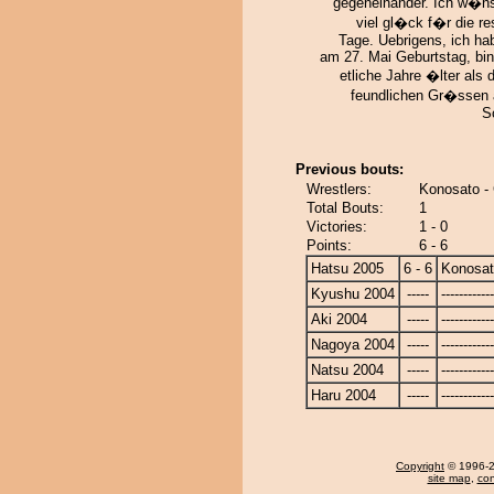
gegeneinander. Ich w�ns
viel gl�ck f�r die re
Tage. Uebrigens, ich ha
am 27. Mai Geburtstag, bin
etliche Jahre �lter als d
feundlichen Gr�ssen 
S
Previous bouts:
Wrestlers:
Konosato -
Total Bouts:
1
Victories:
1 - 0
Points:
6 - 6
Hatsu 2005
6 - 6
Konosa
Kyushu 2004
-----
------------
Aki 2004
-----
------------
Nagoya 2004
-----
------------
Natsu 2004
-----
------------
Haru 2004
-----
------------
Copyright
© 1996-20
site map
,
con