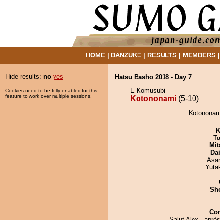
HOME
|
BANZUKE
|
RESULTS
|
MEMBERS
Hide results:
no
yes
Hatsu Basho 2018 - Day 7
E Komusubi
Cookies need to be fully enabled for this
feature to work over multiple sessions.
Kotononami
(5-10)
Kotononami
K
Ta
Mit
Da
Asa
Yuta
Sh
Co
Salut Alex , aprè