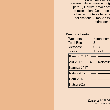
consécutifs en makuuchi (j
pète!) , il arrive d'avoir d
de moins bien. C'est mon 
ce basho. Toi tu as le feu o
, félicitations. A moi d'es
redresser l
Previous bouts:
Wrestlers:
Kotononami
Total Bouts:
3
Victories:
0 - 3
Points:
17 - 21
Kyushu 2017
-----
------------
Aki 2017
4 - 5
Kaiomit
Nagoya 2017
-----
------------
Natsu 2017
-----
------------
Haru 2017
-----
------------
Hatsu 2017
-----
------------
Copyright
© 1996-20
site map
,
con