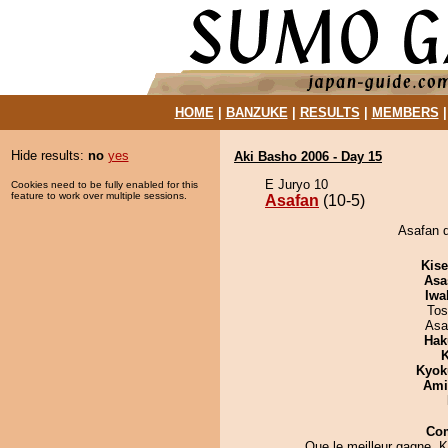
HOME
|
BANZUKE
|
RESULTS
|
MEMBERS
Hide results:
no
yes
Aki Basho 2006 - Day 15
E Juryo 10
Cookies need to be fully enabled for this
feature to work over multiple sessions.
Asafan
(10-5)
Asafan d
Kis
Asa
Iwa
Tos
Asa
Hak
K
Kyok
Ami
Co
Que le meilleur gagne, 