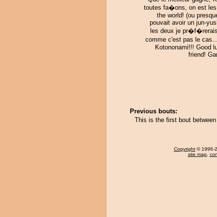
toutes fa�ons, on est les
the world! (ou presqu
pouvait avoir un jun-yu
les deux je pr�f�rerais
comme c'est pas le cas.
Kotononami!!! Good l
friend! G
Previous bouts:
This is the first bout betwe
Copyright
© 1996-20
site map
,
con