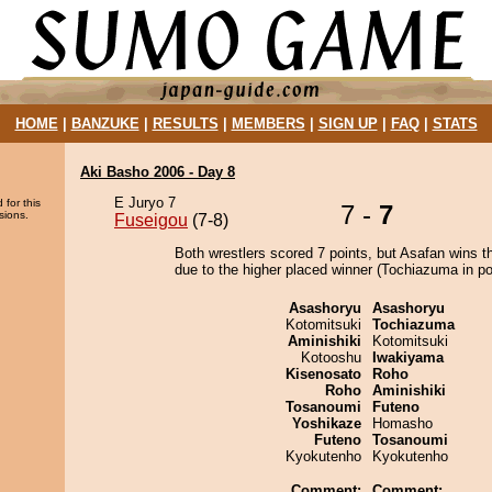
HOME
|
BANZUKE
|
RESULTS
|
MEMBERS
|
SIGN UP
|
FAQ
|
STATS
Aki Basho 2006 - Day 8
E Juryo 7
 for this
7 -
7
sions.
Fuseigou
(7-8)
Both wrestlers scored 7 points, but Asafan wins t
due to the higher placed winner (Tochiazuma in pos
Asashoryu
Asashoryu
Kotomitsuki
Tochiazuma
Aminishiki
Kotomitsuki
Kotooshu
Iwakiyama
Kisenosato
Roho
Roho
Aminishiki
Tosanoumi
Futeno
Yoshikaze
Homasho
Futeno
Tosanoumi
Kyokutenho
Kyokutenho
Comment:
Comment: