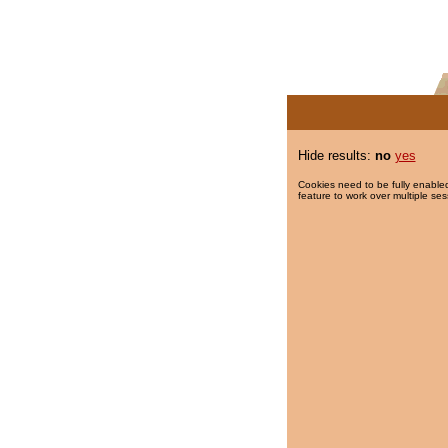
Hide results:
no
yes
Cookies need to be fully enabled
feature to work over multiple ses