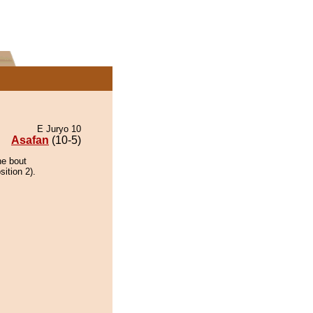
E Juryo 10
Asafan
(10-5)
he bout
ition 2).