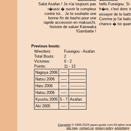
Salut Asafan ! Je n'ai toujours pas
hello Fuseigou. Si 
r�ussi � ouvrir le compteur
fr�re, c'est donc t
contre toi... Je te souhaite une
essayer de te battr
bonne fin de basho pour une
Comme je l'ai batt
rapide accession en makuuchi,
chance � toi qu
histoire de saluer Kaiowaka
!Gambatte !
Previous bouts:
Wrestlers:
Fuseigou - Asafan
Total Bouts:
2
Victories:
0 - 2
Points:
11 - 13
Nagoya 2006
-----
-------------
Natsu 2006
-----
-------------
Haru 2006
-----
-------------
Hatsu 2006
-----
-------------
Kyushu 2005
5 - 7
Asafan
Aki 2005
-----
-------------
Copyright
© 1996-2026 japan-guide.com All rights res
site map
,
contact us
,
privacy policy
,
advertising