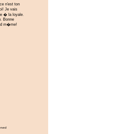
ce n'est ton
oi! Je vais
e � la loyale.
u. Bonne
and m�me!
erved