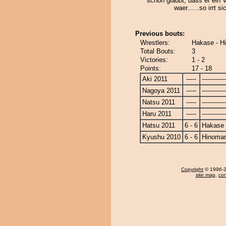
schon glaubt, dass er ein 
waer......so irrt si
Previous bouts:
Wrestlers:
Hakase - H
Total Bouts:
3
Victories:
1 - 2
Points:
17 - 18
Aki 2011
-----
------------
Nagoya 2011
-----
------------
Natsu 2011
-----
------------
Haru 2011
-----
------------
Hatsu 2011
6 - 6
Hakase
Kyushu 2010
6 - 6
Hinoma
Copyright
© 1996-20
site map
,
con