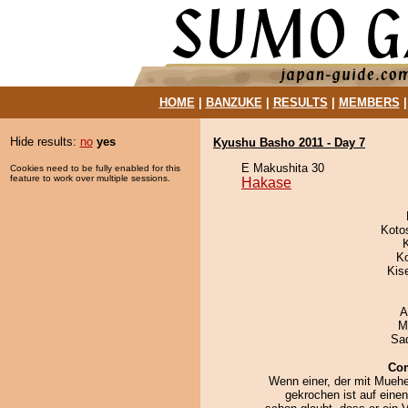
HOME
|
BANZUKE
|
RESULTS
|
MEMBERS
Hide results:
no
yes
Kyushu Basho 2011 - Day 7
E Makushita 30
Cookies need to be fully enabled for this
feature to work over multiple sessions.
Hakase
Koto
K
Kis
A
M
Sad
Co
Wenn einer, der mit Mueh
gekrochen ist auf eine