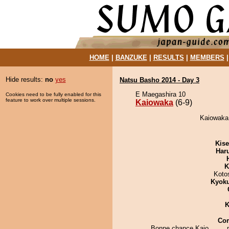
HOME
|
BANZUKE
|
RESULTS
|
MEMBERS
Hide results:
no
yes
Natsu Basho 2014 - Day 3
E Maegashira 10
Cookies need to be fully enabled for this
feature to work over multiple sessions.
Kaiowaka
(6-9)
Kaiowaka 
Kis
Har
K
Koto
Kyok
K
Co
Bonne chance Kaio.........