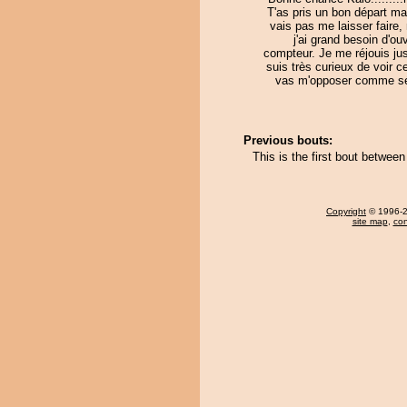
T'as pris un bon départ ma
vais pas me laisser faire
j'ai grand besoin d'ou
compteur. Je me réjouis jus
suis très curieux de voir c
vas m'opposer comme sé
Previous bouts:
This is the first bout betwe
Copyright
© 1996-20
site map
,
con