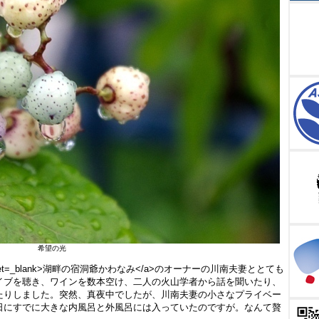
希望の光
i.jp target=_blank>湖畔の宿洞爺かわなみ</a>のオーナーの川南夫妻ととても
イブを聴き、ワインを数本空け、二人の火山学者から話を聞いたり、
たりしました。突然、真夜中でしたが、川南夫妻の小さなプライベー
日にすでに大きな内風呂と外風呂には入っていたのですが。なんて贅