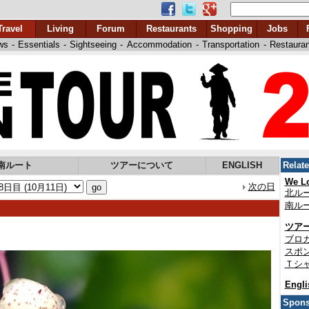
Travel
Living
Forum
Restaurants
Shopping
Jobs
ws
-
Essentials
-
Sightseeing
-
Accommodation
-
Transportation
-
Restaura
南ルート
ツアーについて
ENGLISH
Relat
We Lo
次の日
北ル
南ル
ツア
ブロ
スポ
Ｔシ
Engli
Spons